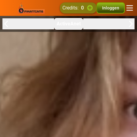
credits:
0
Inloggen
ActiveAnet