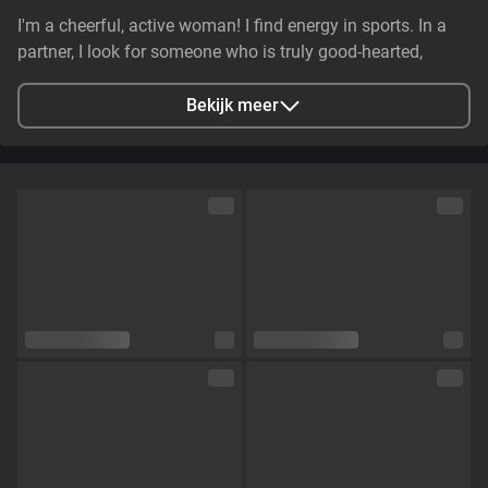
I'm a cheerful, active woman! I find energy in sports. In a
partner, I look for someone who is truly good-hearted,
generous, cheerful, and genuinely caring. It is essential that
they have stable earnings—a person who makes life easier,
Bekijk meer
not harder—and non-smoker. I value genuine emotional
substance and honesty above all else.
Stad
Zaporizhzhya, Zaporizhia Oblast, Ukraine
Talen
Engels,
Russisch
Oogkleur
Groen
Haarkleur
Bruin
Lichaamsbouw
Klein en tenger
Cup maat
Cup C